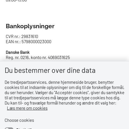
Bankoplysninger
CVR nr.: 29831610
EAN nr.: 5798000023000
Danske Bank
Reg. nr. 0216, konto nr. 4069031625
IBAN: DK8402164069031625
SWIFT: DABADKKK
Du bestemmer over dine data
De tredjepartsservices, denne hjemmeside bruger, benytter
Privatlivspolitik
cookies til at indsamle oplysninger om dig til de forskellige formål,
du ser herunder. Vælger du ''Acceptér cookies'', giver du samtykke
Privatlivspolitik
til at tredjepartsservices må lægge denne type cookies hos dig.
Du kan til- og fravælge formål herunder og ændre dit valg her:
Tilgængelighedserklæring
Læs mere om cookies
Whistleblowerordning
Choose cookies