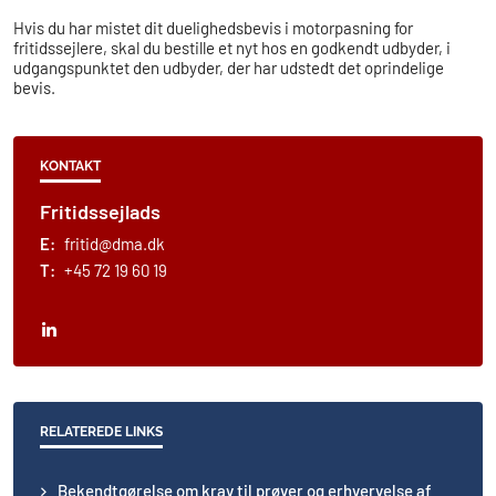
Hvis du har mistet dit duelighedsbevis i motorpasning for
fritidssejlere, skal du bestille et nyt hos en godkendt udbyder, i
udgangspunktet den udbyder, der har udstedt det oprindelige
bevis.
KONTAKT
Fritidssejlads
E:
fritid@dma.dk
T:
+45 72 19 60 19
RELATEREDE LINKS
Bekendtgørelse om krav til prøver og erhvervelse af