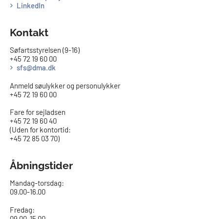
LinkedIn
Kontakt
Søfartsstyrelsen (9-16)
+45 72 19 60 00
sfs@dma.dk
Anmeld søulykker og personulykker
+45 72 19 60 00
Fare for sejladsen
+45 72 19 60 40
(Uden for kontortid:
+45 72 85 03 70)
Åbningstider
Mandag-torsdag:
09.00-16.00​
Fredag:
09.00-15.00