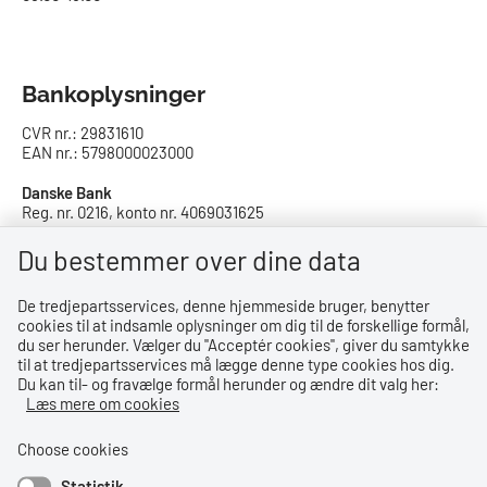
Bankoplysninger
CVR nr.: 29831610
EAN nr.: 5798000023000
Danske Bank
Reg. nr. 0216, konto nr. 4069031625
IBAN: DK8402164069031625
SWIFT: DABADKKK
Du bestemmer over dine data
De tredjepartsservices, denne hjemmeside bruger, benytter
Privatlivspolitik
cookies til at indsamle oplysninger om dig til de forskellige formål,
du ser herunder. Vælger du ''Acceptér cookies'', giver du samtykke
Privatlivspolitik
til at tredjepartsservices må lægge denne type cookies hos dig.
Du kan til- og fravælge formål herunder og ændre dit valg her:
Tilgængelighedserklæring
Læs mere om cookies
Whistleblowerordning
Choose cookies
Statistik