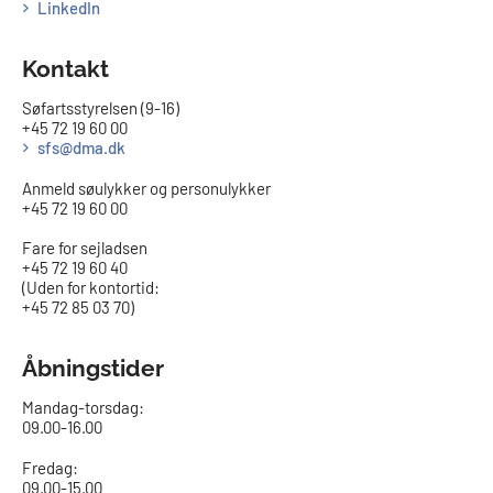
LinkedIn
Kontakt
Søfartsstyrelsen (9-16)
+45 72 19 60 00
sfs@dma.dk
Anmeld søulykker og personulykker
+45 72 19 60 00
Fare for sejladsen
+45 72 19 60 40
(Uden for kontortid:
+45 72 85 03 70)
Åbningstider
Mandag-torsdag:
09.00-16.00​
Fredag:
09.00-15.00