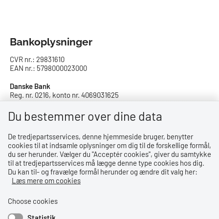
Bankoplysninger
CVR nr.: 29831610
EAN nr.: 5798000023000
Danske Bank
Reg. nr. 0216, konto nr. 4069031625
IBAN: DK8402164069031625
SWIFT: DABADKKK
Du bestemmer over dine data
De tredjepartsservices, denne hjemmeside bruger, benytter
Privatlivspolitik
cookies til at indsamle oplysninger om dig til de forskellige formål,
du ser herunder. Vælger du ''Acceptér cookies'', giver du samtykke
Privatlivspolitik
til at tredjepartsservices må lægge denne type cookies hos dig.
Du kan til- og fravælge formål herunder og ændre dit valg her:
Tilgængelighedserklæring
Læs mere om cookies
Whistleblowerordning
Choose cookies
Statistik