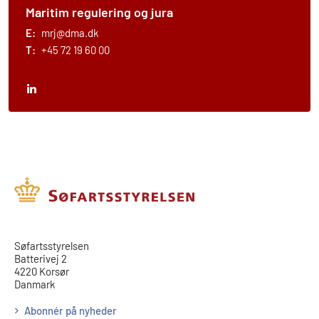
Maritim regulering og jura
E:
mrj@dma.dk
T:
+45 72 19 60 00
​​Søfartsstyrelsen
Batterivej 2
4220 Korsør
Danmark
Abonnér på nyheder