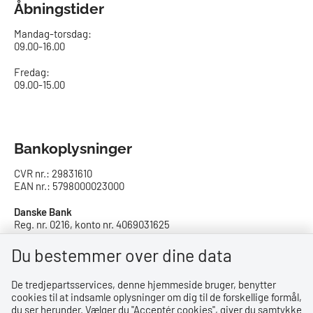
Åbningstider
Mandag-torsdag:
09.00-16.00​
Fredag:
09.00-15.00
Bankoplysninger
CVR nr.: 29831610
EAN nr.: 5798000023000
Danske Bank
Reg. nr. 0216, konto nr. 4069031625
IBAN: DK8402164069031625
SWIFT: DABADKKK
Du bestemmer over dine data
De tredjepartsservices, denne hjemmeside bruger, benytter
Privatlivspolitik
cookies til at indsamle oplysninger om dig til de forskellige formål,
du ser herunder. Vælger du ''Acceptér cookies'', giver du samtykke