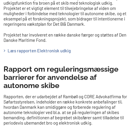
udkigsfunktion fra broen på et skib med teknologisk udkig.
Projektet er et vigtigt element til tilvejebringelse af viden om
muligheder i forbindelse med teknologier til autonome skibe, og et
eksempel på et forskningsprojekt, som bidrager til intentionerne i
regeringens vækstplan for Det Blå Danmark.
Projektet har involveret en række danske færger og støttes af Den
Danske Maritime Fond.
Læs rapporten Elektronisk udkig
Rapport om reguleringsmæssige
barrierer for anvendelse af
autonome skibe
Rapporten, der er udarbejdet af Rambøll og CORE Advokatfirma for
Søfartsstyrelsen, indeholder en række konkrete anbefalinger til,
hvordan Danmark kan smidiggøre og forberede regulering af
autonome teknologier ved bl.a. at se på reguleringen af skibes
bemanding, definitionen af begrebet skibsfører samt tilladelse til
periodevis ubemandet bro og elektronisk udkig.