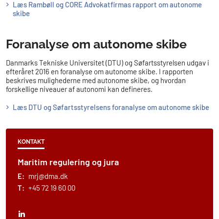
Læs Rambøll og CORE Advokatfirmas rapport om autonome
skibe
Foranalyse om autonome skibe
Danmarks Tekniske Universitet (DTU) og Søfartsstyrelsen udgav i
efteråret 2016 en foranalyse om autonome skibe. I rapporten
beskrives mulighederne med autonome skibe, og hvordan
forskellige niveauer af autonomi kan defineres.
Læs DTU og Søfartsstyrelsens foranalyse om autonome skibe
KONTAKT
Maritim regulering og jura
E:
mrj@dma.dk
T:
+45 72 19 60 00