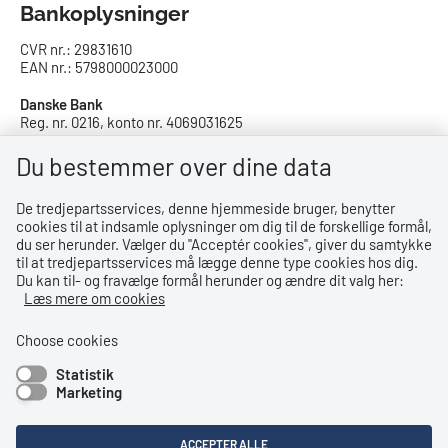
Bankoplysninger
CVR nr.: 29831610
EAN nr.: 5798000023000
Danske Bank
Reg. nr. 0216, konto nr. 4069031625
IBAN: DK8402164069031625
SWIFT: DABADKKK
Du bestemmer over dine data
De tredjepartsservices, denne hjemmeside bruger, benytter
Privatlivspolitik
cookies til at indsamle oplysninger om dig til de forskellige formål,
du ser herunder. Vælger du ''Acceptér cookies'', giver du samtykke
Privatlivspolitik
til at tredjepartsservices må lægge denne type cookies hos dig.
Du kan til- og fravælge formål herunder og ændre dit valg her:
Tilgængelighedserklæring
Læs mere om cookies
Whistleblowerordning
Choose cookies
Statistik
Bemærk!
Marketing
Dette indhold kræver cookies for at blive vist korrekt.
ACCEPTER ALLE