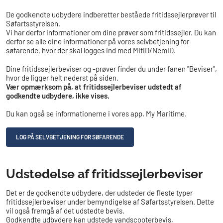
De godkendte udbydere indberetter beståede fritidssejlerprøver til
Søfartsstyrelsen.
Vi har derfor informationer om dine prøver som fritidssejler. Du kan
derfor se alle dine informationer på vores selvbetjening for
søfarende, hvor der skal logges ind med MitID/NemID.
Dine fritidssejlerbeviser og -prøver finder du under fanen "Beviser",
hvor de ligger helt nederst på siden.
Vær opmærksom på, at fritidssejlerbeviser udstedt af
godkendte udbydere, ikke vises.
Du kan også se informationerne i vores app, My Maritime.
LOG PÅ SELVBETJENING FOR SØFARENDE
​Udstedelse af fritidssejlerbeviser
Det er de godkendte udbydere, der udsteder de fleste typer
fritidssejlerbeviser under bemyndigelse af Søfartsstyrelsen. Dette
vil også fremgå af det udstedte bevis.
Godkendte udbydere kan udstede vandscooterbevis,