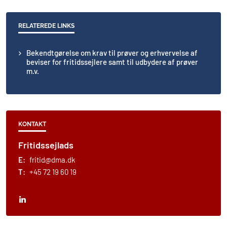
RELATEREDE LINKS
Bekendtgørelse om krav til prøver og erhvervelse af
beviser for fritidssejlere samt til udbydere af prøver
m.v.
KONTAKT
Fritidssejlads
E:
fritid@dma.dk
T:
+45 72 19 60 19