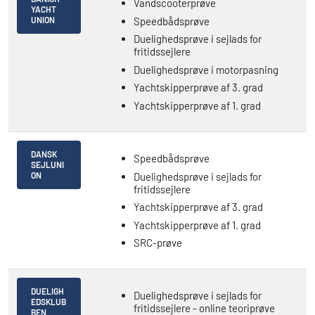
Vandscooterprøve
YACHT
Speedbådsprøve
UNION
Duelighedsprøve i sejlads for
fritidssejlere
Duelighedsprøve i motorpasning
Yachtskipperprøve af 3. grad
Yachtskipperprøve af 1. grad
DANSK
Speedbådsprøve
SEJLUNI
Duelighedsprøve i sejlads for
ON
fritidssejlere
Yachtskipperprøve af 3. grad
Yachtskipperprøve af 1. grad
SRC-prøve
DUELIGH
Duelighedsprøve i sejlads for
EDSKLUB
fritidssejlere - online teoriprøve
BEN