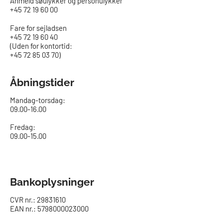
Anmeld søulykker og personulykker
+45 72 19 60 00
Fare for sejladsen
+45 72 19 60 40
(Uden for kontortid:
+45 72 85 03 70)
Åbningstider
Mandag-torsdag:
09.00-16.00​
Fredag:
09.00-15.00
Bankoplysninger
CVR nr.: 29831610
EAN nr.: 5798000023000