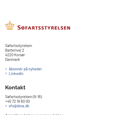
​​Søfartsstyrelsen
Batterivej 2
4220 Korsør
Danmark
Abonnér på nyheder
LinkedIn
Kontakt
Søfartsstyrelsen (9-16)
+45 72 19 60 00
sfs@dma.dk