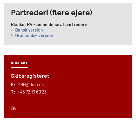
Partrederi (flere ejere)
Blanket R4 – anmeldelse af partrederi:
Dansk version
Grønlandsk version
KONTAKT
Skibsregisteret
E:
SRG@dma.dk
T:
+45 72 19 60 23