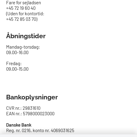
Fare for sejladsen
+45 72 19 60 40
(Uden for kontortid:
+45 72 85 03 70)
Åbningstider
Mandag-torsdag:
09.00-16.00​
Fredag:
09.00-15.00
Bankoplysninger
CVR nr.: 29831610
EAN nr.: 5798000023000
Danske Bank
Reg. nr. 0216, konto nr. 4069031625
IBAN: DK8402164069031625