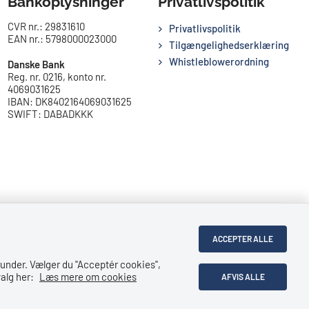
Bankoplysninger
Privatlivspolitik
CVR nr.: 29831610
Privatlivspolitik
EAN nr.: 5798000023000
Tilgængelighedserklæring
Whistleblowerordning
Danske Bank
Reg. nr. 0216, konto nr.
4069031625
IBAN: DK8402164069031625
SWIFT: DABADKKK
ACCEPTER ALLE
under. Vælger du ''Acceptér cookies'',
alg her:
Læs mere om cookies
AFVIS ALLE