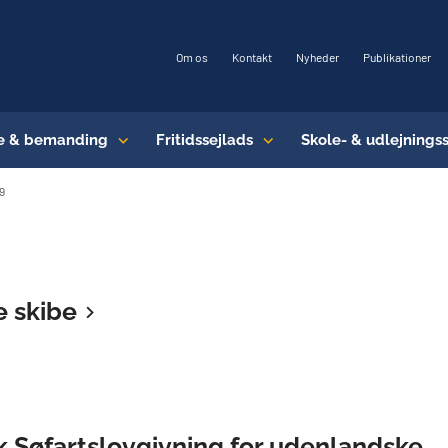
Om os
Kontakt
Nyheder
Publikationer
e & bemanding
Fritidssejlads
Skole- & udlejnings
9
e skibe
k Søfartslovgivning for udenlandske