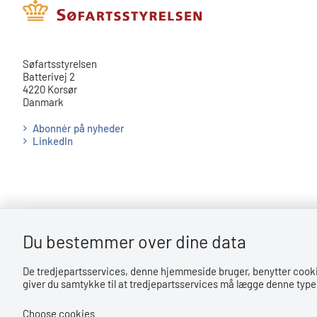
​​Søfartsstyrelsen
Batterivej 2
4220 Korsør
Danmark
Abonnér på nyheder
LinkedIn
Du bestemmer over dine data
Bemærk!
De tredjepartsservices, denne hjemmeside bruger, benytter cookies 
Dette indhold kræver cookies for at blive vist korrekt.
giver du samtykke til at tredjepartsservices må lægge denne type 
LÆS MERE OM COOKIES
Choose cookies