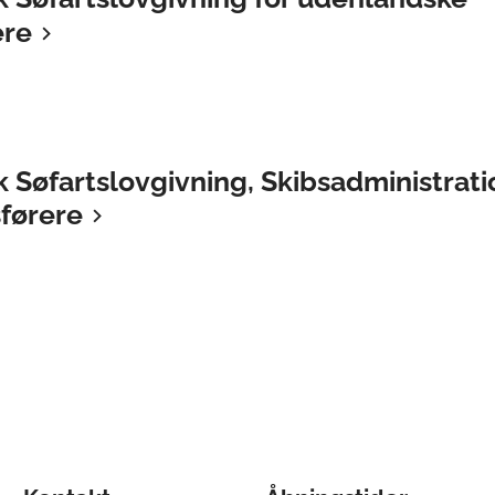
ere
 Søfartslovgivning, Skibsadministrati
sførere