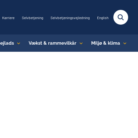
Karriere
Selvbetjening
Selvbetjeningsvejledning
English
sejlads
Vækst & rammevilkår
Miljø & klima