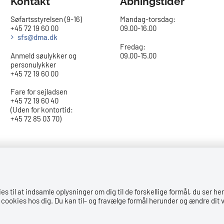
Kontakt
Åbningstider
Søfartsstyrelsen (9-16)
Mandag-torsdag:
+45 72 19 60 00
09.00-16.00​
sfs@dma.dk
Fredag:
Anmeld søulykker og
09.00-15.00
personulykker
+45 72 19 60 00
Fare for sejladsen
+45 72 19 60 40
(Uden for kontortid:
+45 72 85 03 70)
til at indsamle oplysninger om dig til de forskellige formål, du ser her
cookies hos dig. Du kan til- og fravælge formål herunder og ændre dit v