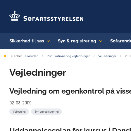
Sikkerhed til søs
Syn & registrering
Søfarend
Du er her:
Forsiden
Publikationer og vejledninger
Vejledninger
200
Vejledninger
Vejledning om egenkontrol på viss
02-03-2009
Vejledning
Syn og registrering
Uddannelsesplan for kursus i Dans