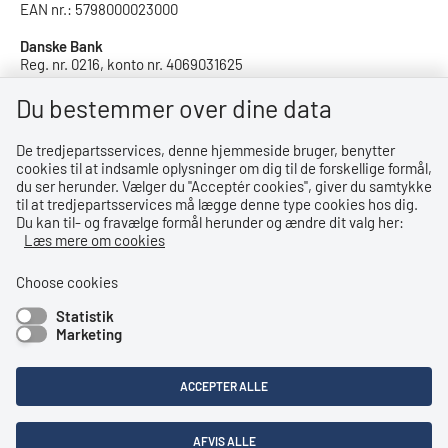
EAN nr.: 5798000023000
Danske Bank
Reg. nr. 0216, konto nr. 4069031625
IBAN: DK8402164069031625
SWIFT: DABADKKK
Du bestemmer over dine data
De tredjepartsservices, denne hjemmeside bruger, benytter
Privatlivspolitik
cookies til at indsamle oplysninger om dig til de forskellige formål,
du ser herunder. Vælger du ''Acceptér cookies'', giver du samtykke
Privatlivspolitik
til at tredjepartsservices må lægge denne type cookies hos dig.
Du kan til- og fravælge formål herunder og ændre dit valg her:
Tilgængelighedserklæring
Læs mere om cookies
Whistleblowerordning
Choose cookies
Statistik
Bemærk!
Marketing
Dette indhold kræver cookies for at blive vist korrekt.
ACCEPTER ALLE
LÆS MERE OM COOKIES
AFVIS ALLE