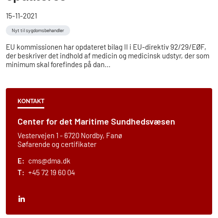
15-11-2021
Nyt til sygdomsbehandler
EU kommissionen har opdateret bilag II i EU-direktiv 92/29/EØF,
der beskriver det indhold af medicin og medicinsk udstyr, der som
minimum skal forefindes på dan...
KONTAKT
Center for det Maritime Sundhedsvæsen
Vestervejen 1 - 6720 Nordby, Fanø
Søfarende og certifikater
E:
cms@dma.dk
T:
+45 72 19 60 04