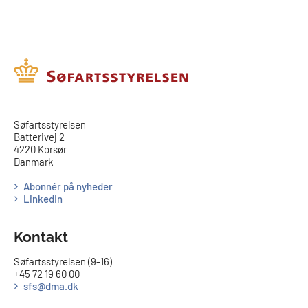
​​Søfartsstyrelsen
Batterivej 2
4220 Korsør
Danmark
Abonnér på nyheder
LinkedIn
Kontakt
Søfartsstyrelsen (9-16)
+45 72 19 60 00
sfs@dma.dk