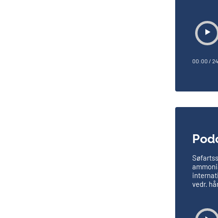
00:00
/
24
Podc
Søfartss
ammoniak
internat
vedr. h