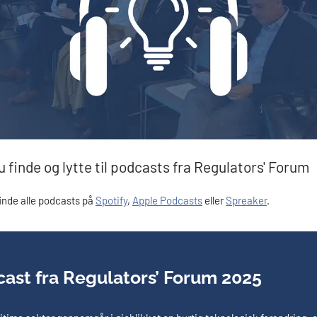
 finde og lytte til podcasts fra Regulators' Forum
inde alle podcasts på
Spotify
,
Apple Podcasts
eller
Spreaker
.
ast fra Regulators’ Forum 2025