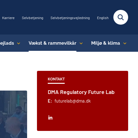
Karriere
Selvbetjening
Selvbetjeningsvejledning
English
sejlads
Vækst & rammevilkår
Miljø & klima
KONTAKT
DMA Regulatory Future Lab
E:
futurelab@dma.dk