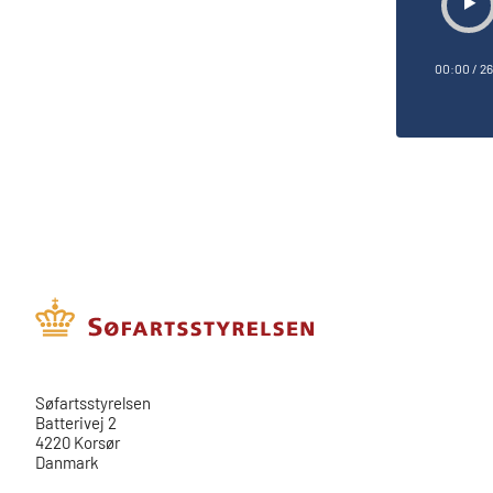
00:00
/
26
​​Søfartsstyrelsen
Batterivej 2
4220 Korsør
Danmark