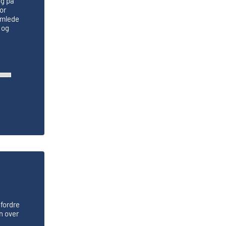
og på
or
amlede
 og
dfordre
n over