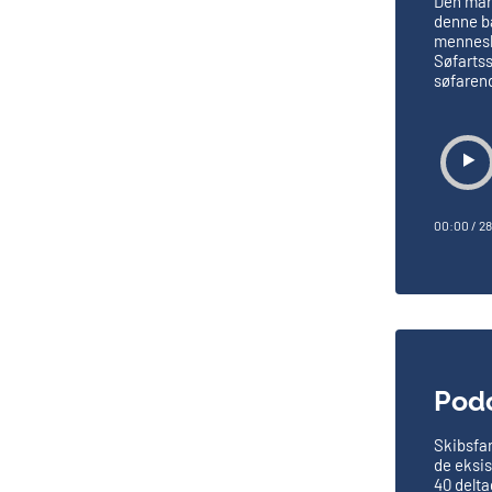
Den mari
denne ba
mennesk
Søfartss
søfarend
00:00
/
28
Podc
Skibsfar
de eksi
40 delta