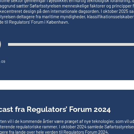
time sektor gennemgår i øjeblikket en hurtig teknologisk forandring, 
ggrund sætter Søfartsstyrelsen menneskelige faktorer og principper f
ecentreret design på den internationale dagsorden. I oktober 2025 s
tyrelsen deltagere fra maritime myndigheder, klassifikationsselskaber
e til Regulators’ Forum i København.
:09
ast fra Regulators’ Forum 2024
ten vil i de kommende årtier være præget af nye teknologier, som vil u
sterende regulatoriske rammer.
I oktober 2024 samlede Søfartsstyrelse
gere fra lande over hele verden til Regulators Forum 2024.