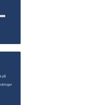
s på
rdringer