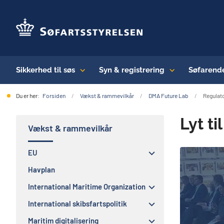
Sikkerhed til søs
Syn & registrering
Søfarend
Du er her:
Forsiden
Vækst & rammevilkår
DMA Future Lab
Regulat
Lyt t
Vækst & rammevilkår
EU
Havplan
International Maritime Organization
International skibsfartspolitik
Maritim digitalisering