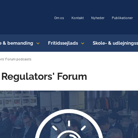
Om os
Kontakt
Nyheder
Publikationer
e & bemanding
Fritidssejlads
Skole- & udlejnings
ors' Forum podcasts
il Regulators' Forum