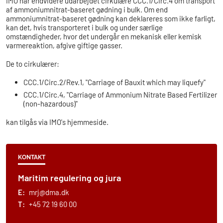
IMO har endvidere udarbejdet cirkulære CCC.1/Circ.4 om transport
af ammoniumnitrat-baseret gødning i bulk. Om end
ammoniumnitrat-baseret gødning kan deklareres som ikke farligt,
kan det, hvis transporteret i bulk og under særlige
omstændigheder, hvor det undergår en mekanisk eller kemisk
varmereaktion, afgive giftige gasser.
De to cirkulærer:
CCC.1/Circ.2/Rev.1, "Carriage of Bauxit which may liquefy"
CCC.1/Circ.4, "Carriage of Ammonium Nitrate Based Fertilizer
(non-hazardous)"
kan tilgås via IMO's hjemmeside.
KONTAKT
Maritim regulering og jura
E:
mrj@dma.dk
T:
+45 72 19 60 00