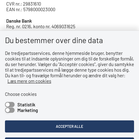
CVR nr.: 29831610
EAN nr.: 5798000023000
Danske Bank
Reg. nr. 0216, konto nr. 4069031625
IBAN: DK8402164069031625
SWIFT: DABADKKK
Du bestemmer over dine data
De tredjepartsservices, denne hjemmeside bruger, benytter
Privatlivspolitik
cookies til at indsamle oplysninger om dig til de forskellige formål,
du ser herunder. Vælger du ''Acceptér cookies'', giver du samtykke
Privatlivspolitik
til at tredjepartsservices må lægge denne type cookies hos dig.
Du kan til- og fravælge formål herunder og ændre dit valg her:
Tilgængelighedserklæring
Læs mere om cookies
Whistleblowerordning
Choose cookies
Statistik
Bemærk!
Marketing
Dette indhold kræver cookies for at blive vist korrekt.
ACCEPTER ALLE
LÆS MERE OM COOKIES