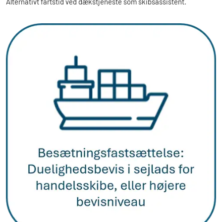
Alternativt fartstid ved dækstjeneste som skibsassistent.