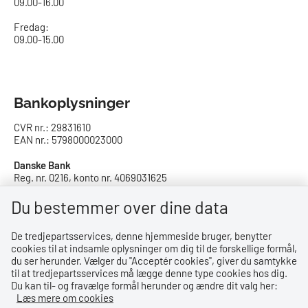
09.00-16.00​
Fredag:
09.00-15.00
Bankoplysninger
CVR nr.: 29831610
EAN nr.: 5798000023000
Danske Bank
Reg. nr. 0216, konto nr. 4069031625
IBAN: DK8402164069031625
SWIFT: DABADKKK
Du bestemmer over dine data
De tredjepartsservices, denne hjemmeside bruger, benytter
Privatlivspolitik
cookies til at indsamle oplysninger om dig til de forskellige formål,
du ser herunder. Vælger du ''Acceptér cookies'', giver du samtykke
Privatlivspolitik
til at tredjepartsservices må lægge denne type cookies hos dig.
Du kan til- og fravælge formål herunder og ændre dit valg her:
Tilgængelighedserklæring
Læs mere om cookies