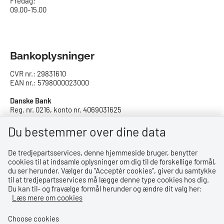
Fredag:
09.00-15.00
Bankoplysninger
CVR nr.: 29831610
EAN nr.: 5798000023000
Danske Bank
Reg. nr. 0216, konto nr. 4069031625
IBAN: DK8402164069031625
SWIFT: DABADKKK
Du bestemmer over dine data
De tredjepartsservices, denne hjemmeside bruger, benytter
Privatlivspolitik
cookies til at indsamle oplysninger om dig til de forskellige formål,
du ser herunder. Vælger du ''Acceptér cookies'', giver du samtykke
Privatlivspolitik
til at tredjepartsservices må lægge denne type cookies hos dig.
Du kan til- og fravælge formål herunder og ændre dit valg her:
Tilgængelighedserklæring
Læs mere om cookies
Whistleblowerordning
Choose cookies