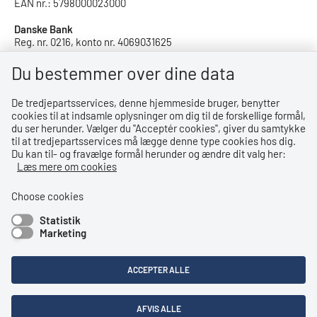
EAN nr.: 5798000023000
Danske Bank
Reg. nr. 0216, konto nr. 4069031625
IBAN: DK8402164069031625
SWIFT: DABADKKK
Du bestemmer over dine data
De tredjepartsservices, denne hjemmeside bruger, benytter
Privatlivspolitik
cookies til at indsamle oplysninger om dig til de forskellige formål,
du ser herunder. Vælger du ''Acceptér cookies'', giver du samtykke
Privatlivspolitik
til at tredjepartsservices må lægge denne type cookies hos dig.
Du kan til- og fravælge formål herunder og ændre dit valg her:
Tilgængelighedserklæring
Læs mere om cookies
Whistleblowerordning
Choose cookies
Statistik
Bemærk!
Marketing
Dette indhold kræver cookies for at blive vist korrekt.
ACCEPTER ALLE
LÆS MERE OM COOKIES
AFVIS ALLE