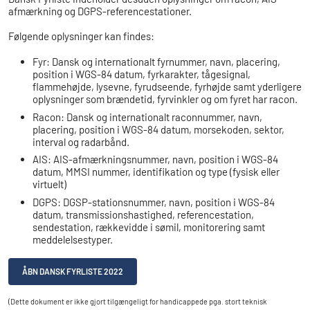
afmærkning og DGPS-referencestationer.
Følgende oplysninger kan findes:
Fyr: Dansk og internationalt fyrnummer, navn, placering,
position i WGS-84 datum, fyrkarakter, tågesignal,
flammehøjde, lysevne, fyrudseende, fyrhøjde samt yderligere
oplysninger som brændetid, fyrvinkler og om fyret har racon.
Racon: Dansk og internationalt raconnummer, navn,
placering, position i WGS-84 datum, morsekoden, sektor,
interval og radarbånd.
AIS: AIS-afmærkningsnummer, navn, position i WGS-84
datum, MMSI nummer, identifikation og type (fysisk eller
virtuelt)
DGPS: DGSP-stationsnummer, navn, position i WGS-84
datum, transmissionshastighed, referencestation,
sendestation, rækkevidde i sømil, monitorering samt
meddelelsestyper.
ÅBN DANSK FYRLISTE 2022
(Dette dokument er ikke gjort tilgængeligt for handicappede pga. stort teknisk