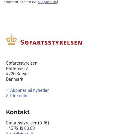
dokument. Kontakt evt.
sifa@dma.dk
)
​​Søfartsstyrelsen
Batterivej 2
4220 Korsør
Danmark
Abonnér på nyheder
LinkedIn
Kontakt
Søfartsstyrelsen (9-16)
+45 72 19 60 00
sfs@dma.dk