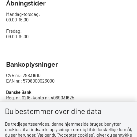
Åbningstider
Mandag-torsdag:
09.00-16.00​
Fredag:
09.00-15.00
Bankoplysninger
CVR nr.: 29831610
EAN nr.: 5798000023000
Danske Bank
Reg. nr. 0216, konto nr. 4069031625
IBAN: DK8402164069031625
SWIFT: DABADKKK
Du bestemmer over dine data
De tredjepartsservices, denne hjemmeside bruger, benytter
Privatlivspolitik
cookies til at indsamle oplysninger om dig til de forskellige formål,
du ser herunder. Vælger du ''Acceptér cookies'', giver du samtykke