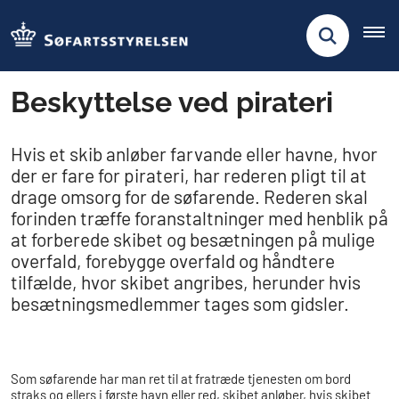
Beskyttelse ved pirateri
​​​Hvis et skib anløber farvande eller havne, hvor
der er fare for pirateri, har rederen pligt til at
drage omsorg for de søfarende. Rederen skal
forinden træffe foranstaltninger med henblik på
at forberede skibet og besætningen på mulige
overfald, forebygge overfald og håndtere
tilfælde, hvor skibet angribes, herunder hvis
besætningsmedlemmer tages som gidsler.
Som søfarende har man ret til at fratræde tjenesten om bord
straks og ellers i første havn eller red, skibet anløber, hvis skibet