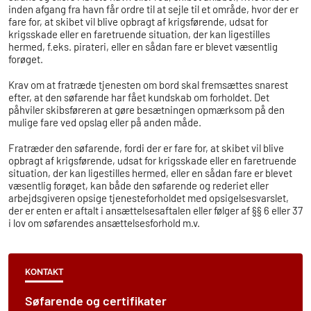
inden afgang fra havn får ordre til at sejle til et område, hvor der er
fare for, at skibet vil blive opbragt af krigsførende, udsat for
krigsskade eller en faretruende situation, der kan ligestilles
hermed, f.eks. pirateri, eller en sådan fare er blevet væsentlig
forøget.
Krav om at fratræde tjenesten om bord skal fremsættes snarest
efter, at den søfarende har fået kundskab om forholdet. Det
påhviler skibsføreren at gøre besætningen opmærksom på den
mulige fare ved opslag eller på anden måde.
Fratræder den søfarende, fordi der er fare for, at skibet vil blive
opbragt af krigsførende, udsat for krigsskade eller en faretruende
situation, der kan ligestilles hermed, eller en sådan fare er blevet
væsentlig forøget, kan både den søfarende og rederiet eller
arbejdsgiveren opsige tjenesteforholdet med opsigelsesvarslet,
der er enten er aftalt i ansættelsesaftalen eller følger af §§ 6 eller 37
i lov om søfarendes ansættelsesforhold m.v.
KONTAKT
Søfarende og certifikater