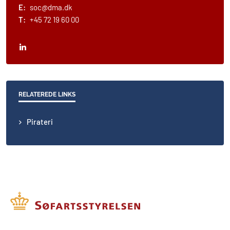
E:
soc@dma.dk
T:
+45 72 19 60 00
RELATEREDE LINKS
Pirateri