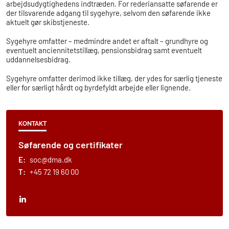
arbejdsudygtighedens indtræden. For rederiansatte søfarende er
der tilsvarende adgang til sygehyre, selvom den søfarende ikke
aktuelt gør skibstjeneste.
Sygehyre omfatter – medmindre andet er aftalt – grundhyre og
eventuelt anciennitetstillæg, pensionsbidrag samt eventuelt
uddannelsesbidrag.
Sygehyre omfatter derimod ikke tillæg, der ydes for særlig tjeneste
eller for særligt hårdt og byrdefyldt arbejde eller lignende.
KONTAKT
Søfarende og certifikater
E:
soc@dma.dk
T:
+45 72 19 60 00