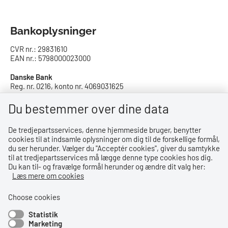
Bankoplysninger
CVR nr.: 29831610
EAN nr.: 5798000023000
Danske Bank
Reg. nr. 0216, konto nr. 4069031625
IBAN: DK8402164069031625
SWIFT: DABADKKK
Du bestemmer over dine data
De tredjepartsservices, denne hjemmeside bruger, benytter
Privatlivspolitik
cookies til at indsamle oplysninger om dig til de forskellige formål,
du ser herunder. Vælger du ''Acceptér cookies'', giver du samtykke
Privatlivspolitik
til at tredjepartsservices må lægge denne type cookies hos dig.
Du kan til- og fravælge formål herunder og ændre dit valg her:
Tilgængelighedserklæring
Læs mere om cookies
Whistleblowerordning
Choose cookies
Statistik
Bemærk!
Marketing