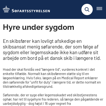
Hyre under sygdom
En skibsfører kan lovligt afskedige en
skibsansat menig søfarende, der som følge af
sygdom eller legemsskade ikke kan udføre sit
arbejde om bord på et dansk skib i længere tid.
Hvad der skal forstås ved "længere tid", vurderes konkret i det
enkelte tilfælde. Normalt kan skibsføreren støtte sig til en
lægeerklæring. Hvis f.eks. lægen på en Medical Report erklærer
den søfarende for "unfit for duty" i længere tid, er dette normalt en
tilstrækkelig afskedigelsesgrund.
Søfarende, der er syge eller legemsskadet ved skibstjenestens
ophør, har ret til sygehyre fra rederen, så længe den pågældende er
uarbejdsdygtig - dog højst i 16 uger regnet fra