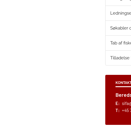
Ledningsej
Søkabler 
Tab af fis
Tilladelse
KONTAK
Bereds
E:
sifa
T:
+45 