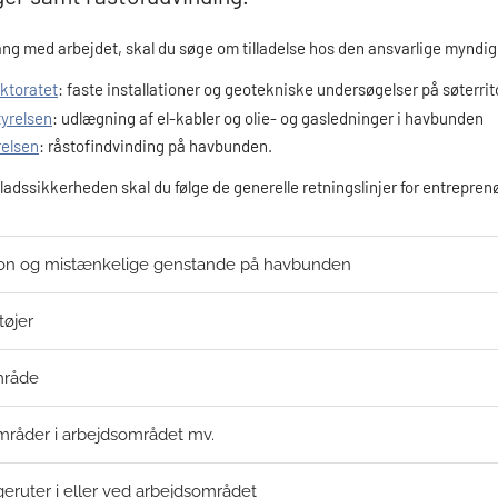
gang med arbejdet, skal du søge om tilladelse hos den ansvarlige myndi
ktoratet
: faste installationer og geotekniske undersøgelser på søterrit
tyrelsen
: udlægning af el-kabler og olie- og gasledninger i havbunden
relsen
: råstofindvinding på havbunden.
sejladssikkerheden skal du følge de generelle retningslinjer for entrepren
on og mistænkelige genstande på havbunden
tøjer
mråde
råder i arbejdsområdet mv.
eruter i eller ved arbejdsområdet