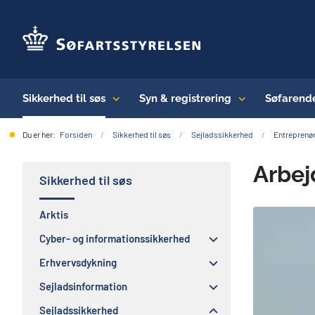
Sikkerhed til søs
Syn & registrering
Søfarend
Du er her:
Forsiden
Sikkerhed til søs
Sejladssikkerhed
Entreprenør
Arbej
Sikkerhed til søs
Arktis
Cyber- og informationssikkerhed
Erhvervsdykning
Sejladsinformation
Sejladssikkerhed