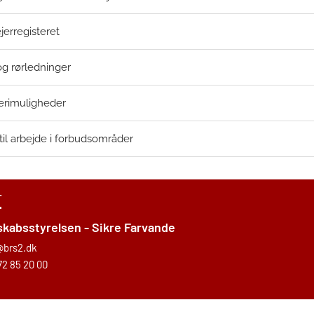
erregisteret
og rørledninger
kerimuligheder
 til arbejde i forbudsområder
T
kabsstyrelsen - Sikre Farvande
@brs2.dk
72 85 20 00